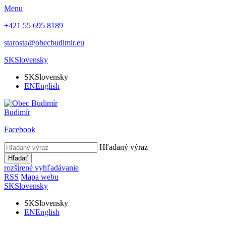
Menu
+421 55 695 8189
starosta@obecbudimir.eu
SK
Slovensky
SK
Slovensky
EN
English
Budimír
Facebook
Hľadaný výraz
Hľadať
rozšírené vyhľadávanie
RSS
Mapa webu
SK
Slovensky
SK
Slovensky
EN
English