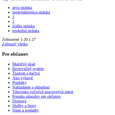
prvá stránka
predchádzajúca stránka
1
2
ďalšia stránka
posledná stránka
Zobrazené
1
-
20
z 27
Zobraziť všetko
Pre občanov
Matričný úrad
Rezervačný systém
Žiadosti a tlačivá
Ako vybaviť
Poplatky
Nakladanie s odpadom
Trhovisko voľných pracovných miest
Ponuka zájazdov pre občanov
Doprava
Služby a firmy
Dane a poplatky