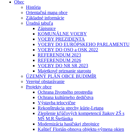
Obec
História
Orientačná mapa obce
Základné informácie
Úradná tabuľa
Zápisnice
KOMUNÁLNE VOĽBY
VOĽBY PREZIDENTA
VOĽBY DO EURÓPSKEHO PARLAMENTU
VOĽBY DO OSO a OSK 2022
REFERENDUM 2023
REFERENDUM 2026
VOĽBY DO NR SR 2023
Majetkové priznanie starostu
ÚZEMNÝ PLÁN OBCE BUDIMÍR
Verejné obstarávanie
Projekty obce
Ochrana životného prostredia
Ochrana kultúrneho dedičstva
Výstavba telocvične
Rekonštrukcia strechy kúrie-I.etapa
Zlepšenie kľúčových kompetencií žiakov ZŠ s
MŠ M.R.Štefánika
Modernizácia hasičskej zbrojnice
Kaštieľ Florián-obnova objektu-výmena okien