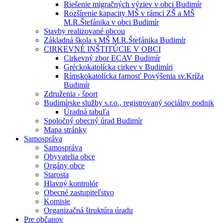
Riešenie migračných výziev v obci Budimír
Rozšírenie kapacity MŠ v rámci ZŠ a MŠ
M.R.Štefánika v obci Budimír
Stavby realizované obcou
Základná škola s MŠ M.R.Štefánika Budimír
CIRKEVNÉ INŠTITÚCIE V OBCI
Cirkevný zbor ECAV Budimír
Gréckokatolícka cirkev v Budimíri
Rímskokatolícka farnosť Povýšenia sv.Kríža
Budimír
Združenia - šport
Budimírske služby s.r.o., registrovaný sociálny podnik
Úradná tabuľa
Spoločný obecný úrad Budimír
Mapa stránky
Samospráva
Samospráva
Obyvatelia obce
Orgány obce
Starosta
Hlavný kontrolór
Obecné zastupiteľstvo
Komisie
Organizačná štruktúra úradu
Pre občanov