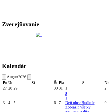
Zverejňovanie
Kalendár
August
2026
Po
Ut
St
Št
Pia
So
Ne
27
28
29
30
31
1
2
8
1
3
4
5
6
7
Deň obce Budimír
9
Zobraziť všetky
záznamy z dňa