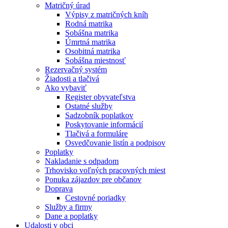
Matričný úrad
Výpisy z matričných kníh
Rodná matrika
Sobášna matrika
Úmrtná matrika
Osobitná matrika
Sobášna miestnosť
Rezervačný systém
Žiadosti a tlačivá
Ako vybaviť
Register obyvateľstva
Ostatné služby
Sadzobník poplatkov
Poskytovanie informácií
Tlačivá a formuláre
Osvedčovanie listín a podpisov
Poplatky
Nakladanie s odpadom
Trhovisko voľných pracovných miest
Ponuka zájazdov pre občanov
Doprava
Cestovné poriadky
Služby a firmy
Dane a poplatky
Udalosti v obci