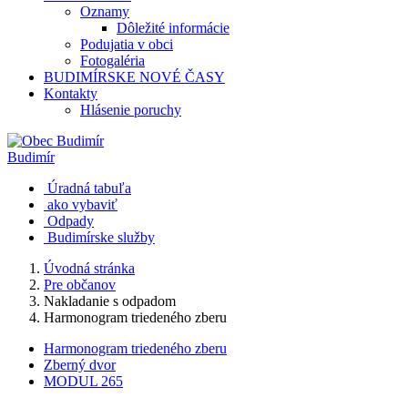
Oznamy
Dôležité informácie
Podujatia v obci
Fotogaléria
BUDIMÍRSKE NOVÉ ČASY
Kontakty
Hlásenie poruchy
Budimír
Úradná tabuľa
ako vybaviť
Odpady
Budimírske služby
Úvodná stránka
Pre občanov
Nakladanie s odpadom
Harmonogram triedeného zberu
Harmonogram triedeného zberu
Zberný dvor
MODUL 265