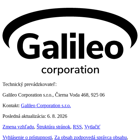
Technický prevádzkovateľ:
Galileo Corporation s.r.o., Čierna Voda 468, 925 06
Kontakt:
Galileo Corporation s.r.o.
Posledná aktualizácia: 6. 8. 2026
Zmena vzhľadu
,
Štruktúra stránok
,
RSS
,
Vytlačiť
Vyhlásenie o prístupnosti
,
Za obsah zodpovedá správca obsahu
,