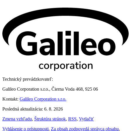
Technický prevádzkovateľ:
Galileo Corporation s.r.o., Čierna Voda 468, 925 06
Kontakt:
Galileo Corporation s.r.o.
Posledná aktualizácia: 6. 8. 2026
Zmena vzhľadu
,
Štruktúra stránok
,
RSS
,
Vytlačiť
Vyhlásenie o prístupnosti
,
Za obsah zodpovedá správca obsahu
,