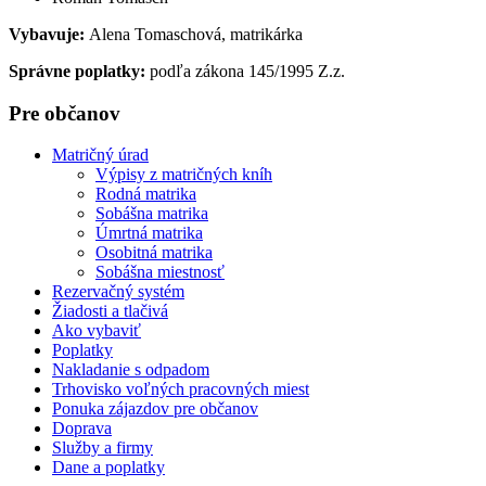
Vybavuje:
Alena Tomaschová, matrikárka
Správne poplatky:
podľa zákona 145/1995 Z.z.
Pre občanov
Matričný úrad
Výpisy z matričných kníh
Rodná matrika
Sobášna matrika
Úmrtná matrika
Osobitná matrika
Sobášna miestnosť
Rezervačný systém
Žiadosti a tlačivá
Ako vybaviť
Poplatky
Nakladanie s odpadom
Trhovisko voľných pracovných miest
Ponuka zájazdov pre občanov
Doprava
Služby a firmy
Dane a poplatky