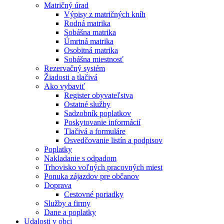
Matričný úrad
Výpisy z matričných kníh
Rodná matrika
Sobášna matrika
Úmrtná matrika
Osobitná matrika
Sobášna miestnosť
Rezervačný systém
Žiadosti a tlačivá
Ako vybaviť
Register obyvateľstva
Ostatné služby
Sadzobník poplatkov
Poskytovanie informácií
Tlačivá a formuláre
Osvedčovanie listín a podpisov
Poplatky
Nakladanie s odpadom
Trhovisko voľných pracovných miest
Ponuka zájazdov pre občanov
Doprava
Cestovné poriadky
Služby a firmy
Dane a poplatky
Udalosti v obci