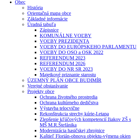
Obec
História
Orientačná mapa obce
Základné informácie
Úradná tabuľa
Zápisnice
KOMUNÁLNE VOĽBY
VOĽBY PREZIDENTA
VOĽBY DO EURÓPSKEHO PARLAMENTU
VOĽBY DO OSO a OSK 2022
REFERENDUM 2023
REFERENDUM 2026
VOĽBY DO NR SR 2023
Majetkové priznanie starostu
ÚZEMNÝ PLÁN OBCE BUDIMÍR
Verejné obstarávanie
Projekty obce
Ochrana životného prostredia
Ochrana kultúrneho dedičstva
Výstavba telocvične
Rekonštrukcia strechy kúrie-I.etapa
Zlepšenie kľúčových kompetencií žiakov ZŠ s
MŠ M.R.Štefánika
Modernizácia hasičskej zbrojnice
Kaštieľ Florián-obnova objektu-výmena okien