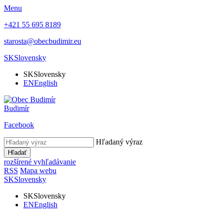
Menu
+421 55 695 8189
starosta@obecbudimir.eu
SK
Slovensky
SK
Slovensky
EN
English
Budimír
Facebook
Hľadaný výraz
Hľadať
rozšírené vyhľadávanie
RSS
Mapa webu
SK
Slovensky
SK
Slovensky
EN
English