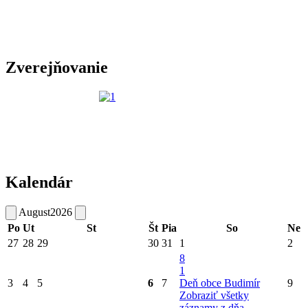
Zverejňovanie
Kalendár
August
2026
Po
Ut
St
Št
Pia
So
Ne
27
28
29
30
31
1
2
8
1
3
4
5
6
7
Deň obce Budimír
9
Zobraziť všetky
záznamy z dňa