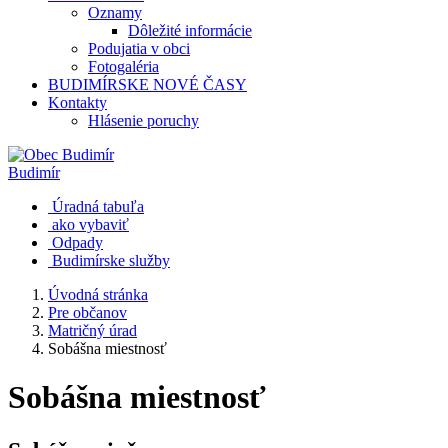
Oznamy
Dôležité informácie
Podujatia v obci
Fotogaléria
BUDIMÍRSKE NOVÉ ČASY
Kontakty
Hlásenie poruchy
Budimír
Úradná tabuľa
ako vybaviť
Odpady
Budimírske služby
Úvodná stránka
Pre občanov
Matričný úrad
Sobášna miestnosť
Sobášna miestnosť