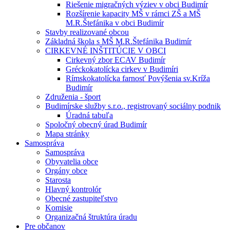
Riešenie migračných výziev v obci Budimír
Rozšírenie kapacity MŠ v rámci ZŠ a MŠ
M.R.Štefánika v obci Budimír
Stavby realizované obcou
Základná škola s MŠ M.R.Štefánika Budimír
CIRKEVNÉ INŠTITÚCIE V OBCI
Cirkevný zbor ECAV Budimír
Gréckokatolícka cirkev v Budimíri
Rímskokatolícka farnosť Povýšenia sv.Kríža
Budimír
Združenia - šport
Budimírske služby s.r.o., registrovaný sociálny podnik
Úradná tabuľa
Spoločný obecný úrad Budimír
Mapa stránky
Samospráva
Samospráva
Obyvatelia obce
Orgány obce
Starosta
Hlavný kontrolór
Obecné zastupiteľstvo
Komisie
Organizačná štruktúra úradu
Pre občanov