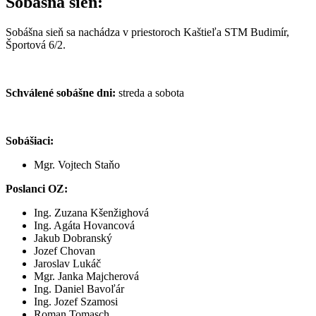
Sobášna sieň:
Sobášna sieň sa nachádza v priestoroch Kaštieľa STM Budimír,
Športová 6/2.
Schválené sobášne dni:
streda a sobota
Sobášiaci:
Mgr. Vojtech Staňo
Poslanci OZ:
Ing. Zuzana Kšenžighová
Ing. Agáta Hovancová
Jakub Dobranský
Jozef Chovan
Jaroslav Lukáč
Mgr. Janka Majcherová
Ing. Daniel Bavoľár
Ing. Jozef Szamosi
Roman Tomasch