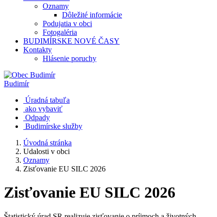
Oznamy
Dôležité informácie
Podujatia v obci
Fotogaléria
BUDIMÍRSKE NOVÉ ČASY
Kontakty
Hlásenie poruchy
Budimír
Úradná tabuľa
ako vybaviť
Odpady
Budimírske služby
Úvodná stránka
Udalosti v obci
Oznamy
Zisťovanie EU SILC 2026
Zisťovanie EU SILC 2026
Štatistický úrad SR realizuje zisťovanie o príjmoch a životných