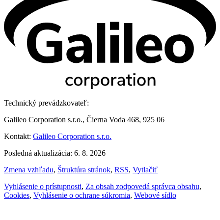
Technický prevádzkovateľ:
Galileo Corporation s.r.o., Čierna Voda 468, 925 06
Kontakt:
Galileo Corporation s.r.o.
Posledná aktualizácia: 6. 8. 2026
Zmena vzhľadu
,
Štruktúra stránok
,
RSS
,
Vytlačiť
Vyhlásenie o prístupnosti
,
Za obsah zodpovedá správca obsahu
,
Cookies
,
Vyhlásenie o ochrane súkromia
,
Webové sídlo