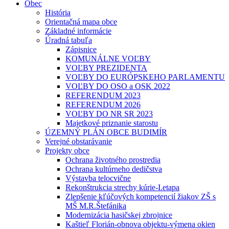
Obec
História
Orientačná mapa obce
Základné informácie
Úradná tabuľa
Zápisnice
KOMUNÁLNE VOĽBY
VOĽBY PREZIDENTA
VOĽBY DO EURÓPSKEHO PARLAMENTU
VOĽBY DO OSO a OSK 2022
REFERENDUM 2023
REFERENDUM 2026
VOĽBY DO NR SR 2023
Majetkové priznanie starostu
ÚZEMNÝ PLÁN OBCE BUDIMÍR
Verejné obstarávanie
Projekty obce
Ochrana životného prostredia
Ochrana kultúrneho dedičstva
Výstavba telocvične
Rekonštrukcia strechy kúrie-I.etapa
Zlepšenie kľúčových kompetencií žiakov ZŠ s
MŠ M.R.Štefánika
Modernizácia hasičskej zbrojnice
Kaštieľ Florián-obnova objektu-výmena okien