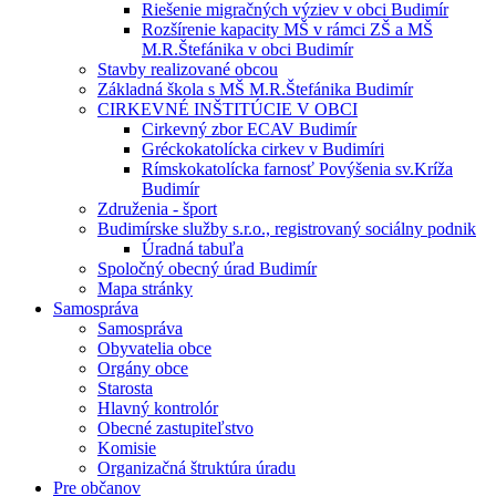
Riešenie migračných výziev v obci Budimír
Rozšírenie kapacity MŠ v rámci ZŠ a MŠ
M.R.Štefánika v obci Budimír
Stavby realizované obcou
Základná škola s MŠ M.R.Štefánika Budimír
CIRKEVNÉ INŠTITÚCIE V OBCI
Cirkevný zbor ECAV Budimír
Gréckokatolícka cirkev v Budimíri
Rímskokatolícka farnosť Povýšenia sv.Kríža
Budimír
Združenia - šport
Budimírske služby s.r.o., registrovaný sociálny podnik
Úradná tabuľa
Spoločný obecný úrad Budimír
Mapa stránky
Samospráva
Samospráva
Obyvatelia obce
Orgány obce
Starosta
Hlavný kontrolór
Obecné zastupiteľstvo
Komisie
Organizačná štruktúra úradu
Pre občanov