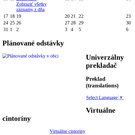
Zobraziť všetky
záznamy z dňa
17
18
19
20
21
22
23
24
25
26
27
28
29
30
31
1
2
3
4
5
6
Plánované odstávky
Univerzálny
prekladač
Preklad
(translations)
Select Language
▼
Virtuálne
cintoríny
Virtuálne cintoriny