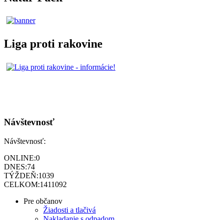
Liga proti rakovine
Návštevnosť
Návštevnosť:
ONLINE:
0
DNES:
74
TÝŽDEŇ:
1039
CELKOM:
1411092
Pre občanov
Žiadosti a tlačivá
Nakladanie s odpadom