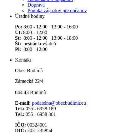
Doprava
Ponuka zájazdov pre občanov
Úradné hodiny
Po:
8:00 - 12:00 13:00 - 16:00
Ut:
8:00 - 12:00
St:
8:00 - 12:00 13:00 - 18:00
Št:
nestránkový deň
Pi:
8:00 - 12:00
Kontakt
Obec Budimír
Zámocká 22/4
044 43 Budimír
E-mail:
podatelna@obecbudimir.eu
Tel.:
055 - 6958 189
Tel.:
055 - 6958 361
IČO:
00324001
DIČ:
2021235854