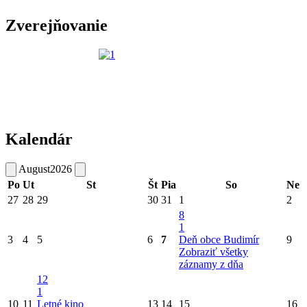
Zverejňovanie
Kalendár
August
2026
Po
Ut
St
Št
Pia
So
Ne
27
28
29
30
31
1
2
8
1
3
4
5
6
7
Deň obce Budimír
9
Zobraziť všetky
záznamy z dňa
12
1
10
11
Letné kino
13
14
15
16