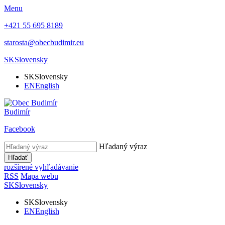
Menu
+421 55 695 8189
starosta@obecbudimir.eu
SK
Slovensky
SK
Slovensky
EN
English
Budimír
Facebook
Hľadaný výraz
Hľadať
rozšírené vyhľadávanie
RSS
Mapa webu
SK
Slovensky
SK
Slovensky
EN
English