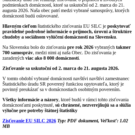
podmienkach domácností, ktoré sa uskutoční od 2. marca do 21.
augusta 2026. Naša obec patrí medzi vybrané samosprávy, ktorých
domácnosti budú oslovované.
Hlavným cieľom
štatistického zisťovania EU SILC je
poskytovať
pravidelné podrobné informácie o príjmoch, úrovni a štruktúre
chudoby a sociálnom vylúčení domácností na Slovensku
.
Na Slovensku bolo do zisťovania
pre rok 2026
vybraných
takmer
700 samospráv
, medzi nimi aj naša Obec. Do zisťovania je
zaradených
viac ako 8 000 domácností
.
Zisťovanie sa uskutoční od 2. marca do 21. augusta 2026.
V tomto období vybrané domácnosti navštívi navštívi zamestnanec
Štatistického úradu SR poverený funkciou opytovateľa, ktorý je
povinný preukázať sa v domácnostiach osobitným poverením.
Všetky informácie a názory
, ktoré budú v rámci tohto zisťovania
domácnosťami poskytnuté,
sú chránené, nezverejňujú sa a slúžia
výlučne pre potreby štátnej štatistiky
Zisťovanie EU SILC 2026
Typ: PDF dokument, Veľkosť: 1.02
MB