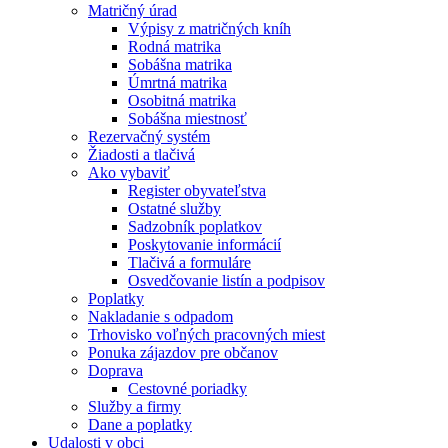
Matričný úrad
Výpisy z matričných kníh
Rodná matrika
Sobášna matrika
Úmrtná matrika
Osobitná matrika
Sobášna miestnosť
Rezervačný systém
Žiadosti a tlačivá
Ako vybaviť
Register obyvateľstva
Ostatné služby
Sadzobník poplatkov
Poskytovanie informácií
Tlačivá a formuláre
Osvedčovanie listín a podpisov
Poplatky
Nakladanie s odpadom
Trhovisko voľných pracovných miest
Ponuka zájazdov pre občanov
Doprava
Cestovné poriadky
Služby a firmy
Dane a poplatky
Udalosti v obci