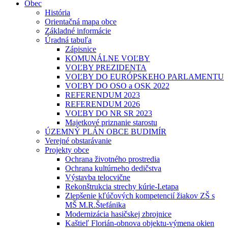
Obec
História
Orientačná mapa obce
Základné informácie
Úradná tabuľa
Zápisnice
KOMUNÁLNE VOĽBY
VOĽBY PREZIDENTA
VOĽBY DO EURÓPSKEHO PARLAMENTU
VOĽBY DO OSO a OSK 2022
REFERENDUM 2023
REFERENDUM 2026
VOĽBY DO NR SR 2023
Majetkové priznanie starostu
ÚZEMNÝ PLÁN OBCE BUDIMÍR
Verejné obstarávanie
Projekty obce
Ochrana životného prostredia
Ochrana kultúrneho dedičstva
Výstavba telocvične
Rekonštrukcia strechy kúrie-I.etapa
Zlepšenie kľúčových kompetencií žiakov ZŠ s
MŠ M.R.Štefánika
Modernizácia hasičskej zbrojnice
Kaštieľ Florián-obnova objektu-výmena okien