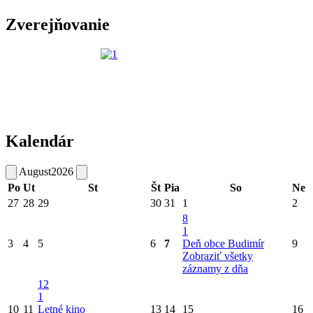
Zverejňovanie
Kalendár
August
2026
Po
Ut
St
Št
Pia
So
Ne
27
28
29
30
31
1
2
8
1
3
4
5
6
7
Deň obce Budimír
9
Zobraziť všetky
záznamy z dňa
12
1
10
11
Letné kino
13
14
15
16