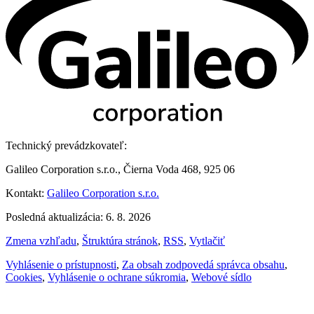
Technický prevádzkovateľ:
Galileo Corporation s.r.o., Čierna Voda 468, 925 06
Kontakt:
Galileo Corporation s.r.o.
Posledná aktualizácia: 6. 8. 2026
Zmena vzhľadu
,
Štruktúra stránok
,
RSS
,
Vytlačiť
Vyhlásenie o prístupnosti
,
Za obsah zodpovedá správca obsahu
,
Cookies
,
Vyhlásenie o ochrane súkromia
,
Webové sídlo