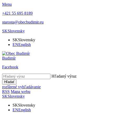
Menu
+421 55 695 8189
starosta@obecbudimir.eu
SK
Slovensky
SK
Slovensky
EN
English
Budimír
Facebook
Hľadaný výraz
Hľadať
rozšírené vyhľadávanie
RSS
Mapa webu
SK
Slovensky
SK
Slovensky
EN
English