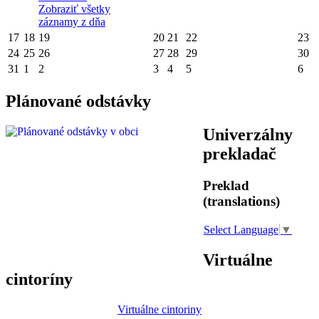
Zobraziť všetky
záznamy z dňa
17
18
19
20
21
22
23
24
25
26
27
28
29
30
31
1
2
3
4
5
6
Plánované odstávky
Univerzálny
prekladač
Preklad
(translations)
Select Language
▼
Virtuálne
cintoríny
Virtuálne cintoriny