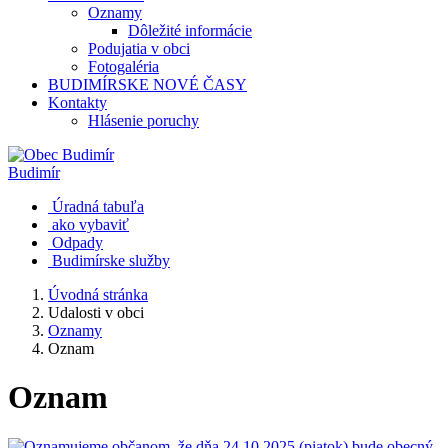
Oznamy
Dôležité informácie
Podujatia v obci
Fotogaléria
BUDIMÍRSKE NOVÉ ČASY
Kontakty
Hlásenie poruchy
Budimír
Úradná tabuľa
ako vybaviť
Odpady
Budimírske služby
Úvodná stránka
Udalosti v obci
Oznamy
Oznam
Oznam