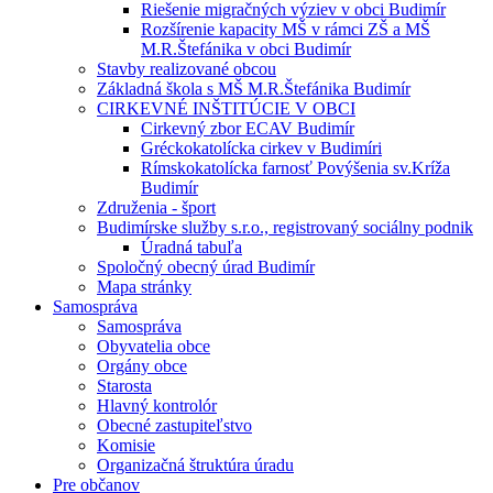
Riešenie migračných výziev v obci Budimír
Rozšírenie kapacity MŠ v rámci ZŠ a MŠ
M.R.Štefánika v obci Budimír
Stavby realizované obcou
Základná škola s MŠ M.R.Štefánika Budimír
CIRKEVNÉ INŠTITÚCIE V OBCI
Cirkevný zbor ECAV Budimír
Gréckokatolícka cirkev v Budimíri
Rímskokatolícka farnosť Povýšenia sv.Kríža
Budimír
Združenia - šport
Budimírske služby s.r.o., registrovaný sociálny podnik
Úradná tabuľa
Spoločný obecný úrad Budimír
Mapa stránky
Samospráva
Samospráva
Obyvatelia obce
Orgány obce
Starosta
Hlavný kontrolór
Obecné zastupiteľstvo
Komisie
Organizačná štruktúra úradu
Pre občanov