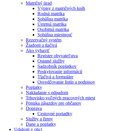
Matričný úrad
Výpisy z matričných kníh
Rodná matrika
Sobášna matrika
Úmrtná matrika
Osobitná matrika
Sobášna miestnosť
Rezervačný systém
Žiadosti a tlačivá
Ako vybaviť
Register obyvateľstva
Ostatné služby
Sadzobník poplatkov
Poskytovanie informácií
Tlačivá a formuláre
Osvedčovanie listín a podpisov
Poplatky
Nakladanie s odpadom
Trhovisko voľných pracovných miest
Ponuka zájazdov pre občanov
Doprava
Cestovné poriadky
Služby a firmy
Dane a poplatky
Udalosti v obci