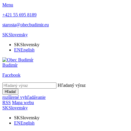
Menu
+421 55 695 8189
starosta@obecbudimir.eu
SK
Slovensky
SK
Slovensky
EN
English
Budimír
Facebook
Hľadaný výraz
Hľadať
rozšírené vyhľadávanie
RSS
Mapa webu
SK
Slovensky
SK
Slovensky
EN
English