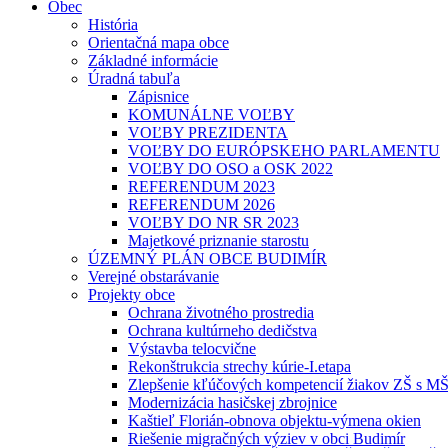
Obec
História
Orientačná mapa obce
Základné informácie
Úradná tabuľa
Zápisnice
KOMUNÁLNE VOĽBY
VOĽBY PREZIDENTA
VOĽBY DO EURÓPSKEHO PARLAMENTU
VOĽBY DO OSO a OSK 2022
REFERENDUM 2023
REFERENDUM 2026
VOĽBY DO NR SR 2023
Majetkové priznanie starostu
ÚZEMNÝ PLÁN OBCE BUDIMÍR
Verejné obstarávanie
Projekty obce
Ochrana životného prostredia
Ochrana kultúrneho dedičstva
Výstavba telocvične
Rekonštrukcia strechy kúrie-I.etapa
Zlepšenie kľúčových kompetencií žiakov ZŠ s MŠ
Modernizácia hasičskej zbrojnice
Kaštieľ Florián-obnova objektu-výmena okien
Riešenie migračných výziev v obci Budimír