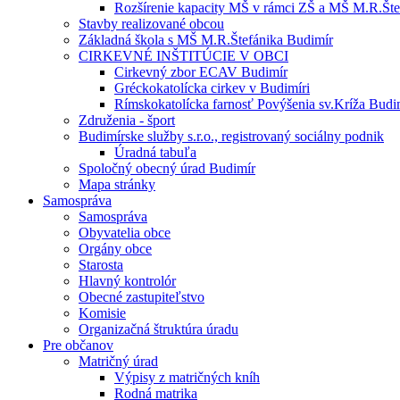
Rozšírenie kapacity MŠ v rámci ZŠ a MŠ M.R.Šte
Stavby realizované obcou
Základná škola s MŠ M.R.Štefánika Budimír
CIRKEVNÉ INŠTITÚCIE V OBCI
Cirkevný zbor ECAV Budimír
Gréckokatolícka cirkev v Budimíri
Rímskokatolícka farnosť Povýšenia sv.Kríža Budi
Združenia - šport
Budimírske služby s.r.o., registrovaný sociálny podnik
Úradná tabuľa
Spoločný obecný úrad Budimír
Mapa stránky
Samospráva
Samospráva
Obyvatelia obce
Orgány obce
Starosta
Hlavný kontrolór
Obecné zastupiteľstvo
Komisie
Organizačná štruktúra úradu
Pre občanov
Matričný úrad
Výpisy z matričných kníh
Rodná matrika