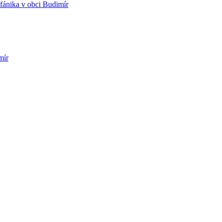
fánika v obci Budimír
mír