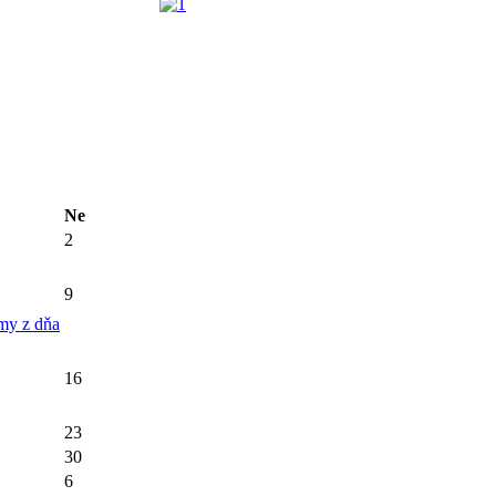
Ne
2
9
my z dňa
16
23
30
6