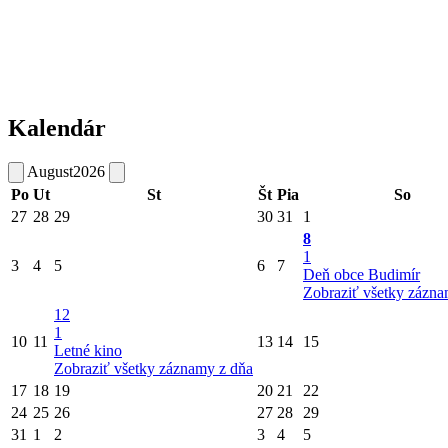
Kalendár
August
2026
Po
Ut
St
Št
Pia
So
27
28
29
30
31
1
8
1
3
4
5
6
7
Deň obce Budimír
Zobraziť všetky zázna
12
1
10
11
13
14
15
Letné kino
Zobraziť všetky záznamy z dňa
17
18
19
20
21
22
24
25
26
27
28
29
31
1
2
3
4
5