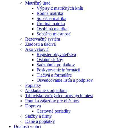
Matričný úrad
Výpisy z matričných kníh
Rodná matrika
Sobášna matrika
Úmrtná matrika
Osobitná matrika
Sobášna miestnosť
Rezervačný systém
Žiadosti a tlačivá
Ako vybaviť
Register obyvateľstva
Ostatné služby
Sadzobník poplatkov
Poskytovanie informácií
Tlačivá a formuláre
Osvedčovanie listín a podpisov
Poplatky
Nakladanie s odpadom
Trhovisko voľných pracovných miest
Ponuka zájazdov pre občanov
Doprava
Cestovné poriadky
Služby a firmy
Dane a poplatky
Udalosti v obci