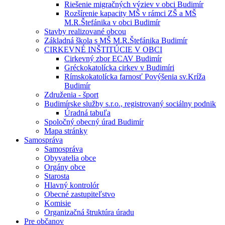
Riešenie migračných výziev v obci Budimír
Rozšírenie kapacity MŠ v rámci ZŠ a MŠ
M.R.Štefánika v obci Budimír
Stavby realizované obcou
Základná škola s MŠ M.R.Štefánika Budimír
CIRKEVNÉ INŠTITÚCIE V OBCI
Cirkevný zbor ECAV Budimír
Gréckokatolícka cirkev v Budimíri
Rímskokatolícka farnosť Povýšenia sv.Kríža
Budimír
Združenia - šport
Budimírske služby s.r.o., registrovaný sociálny podnik
Úradná tabuľa
Spoločný obecný úrad Budimír
Mapa stránky
Samospráva
Samospráva
Obyvatelia obce
Orgány obce
Starosta
Hlavný kontrolór
Obecné zastupiteľstvo
Komisie
Organizačná štruktúra úradu
Pre občanov