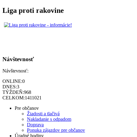
Liga proti rakovine
Návštevnosť
Návštevnosť:
ONLINE:
0
DNES:
3
TÝŽDEŇ:
968
CELKOM:
1411021
Pre občanov
Žiadosti a tlačivá
Nakladanie s odpadom
Doprava
Ponuka zájazdov pre občanov
Úradné hodiny