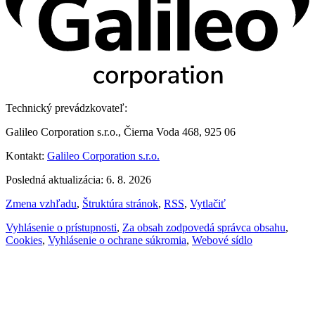
Technický prevádzkovateľ:
Galileo Corporation s.r.o., Čierna Voda 468, 925 06
Kontakt:
Galileo Corporation s.r.o.
Posledná aktualizácia: 6. 8. 2026
Zmena vzhľadu
,
Štruktúra stránok
,
RSS
,
Vytlačiť
Vyhlásenie o prístupnosti
,
Za obsah zodpovedá správca obsahu
,
Cookies
,
Vyhlásenie o ochrane súkromia
,
Webové sídlo