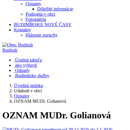
Oznamy
Dôležité informácie
Podujatia v obci
Fotogaléria
BUDIMÍRSKE NOVÉ ČASY
Kontakty
Hlásenie poruchy
Budimír
Úradná tabuľa
ako vybaviť
Odpady
Budimírske služby
Úvodná stránka
Udalosti v obci
Oznamy
OZNAM MUDr. Golianová
OZNAM MUDr. Golianová