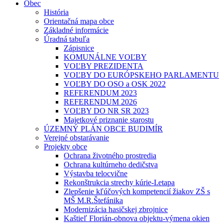
Obec
História
Orientačná mapa obce
Základné informácie
Úradná tabuľa
Zápisnice
KOMUNÁLNE VOĽBY
VOĽBY PREZIDENTA
VOĽBY DO EURÓPSKEHO PARLAMENTU
VOĽBY DO OSO a OSK 2022
REFERENDUM 2023
REFERENDUM 2026
VOĽBY DO NR SR 2023
Majetkové priznanie starostu
ÚZEMNÝ PLÁN OBCE BUDIMÍR
Verejné obstarávanie
Projekty obce
Ochrana životného prostredia
Ochrana kultúrneho dedičstva
Výstavba telocvične
Rekonštrukcia strechy kúrie-I.etapa
Zlepšenie kľúčových kompetencií žiakov ZŠ s
MŠ M.R.Štefánika
Modernizácia hasičskej zbrojnice
Kaštieľ Florián-obnova objektu-výmena okien