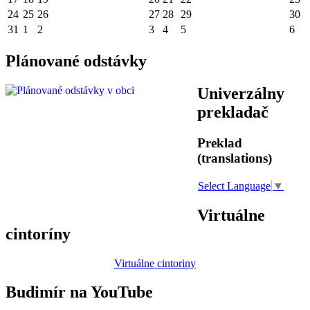
24
25
26
27
28
29
30
31
1
2
3
4
5
6
Plánované odstávky
Univerzálny
prekladač
Preklad
(translations)
Select Language
▼
Virtuálne
cintoríny
Virtuálne cintoriny
Budimír na YouTube