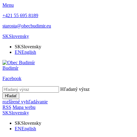
Menu
+421 55 695 8189
starosta@obecbudimir.eu
SK
Slovensky
SK
Slovensky
EN
English
Budimír
Facebook
Hľadaný výraz
Hľadať
rozšírené vyhľadávanie
RSS
Mapa webu
SK
Slovensky
SK
Slovensky
EN
English