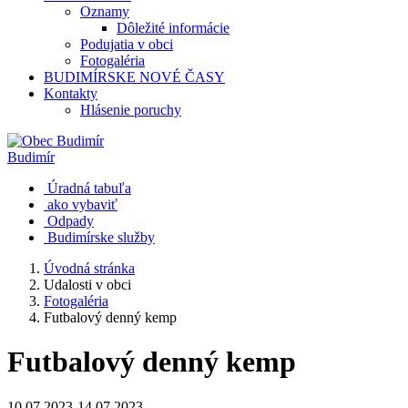
Oznamy
Dôležité informácie
Podujatia v obci
Fotogaléria
BUDIMÍRSKE NOVÉ ČASY
Kontakty
Hlásenie poruchy
Budimír
Úradná tabuľa
ako vybaviť
Odpady
Budimírske služby
Úvodná stránka
Udalosti v obci
Fotogaléria
Futbalový denný kemp
Futbalový denný kemp
10.07.2023-14.07.2023