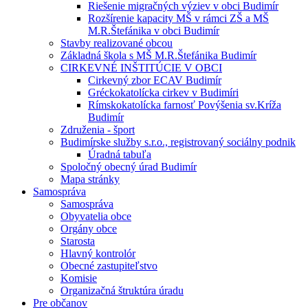
Riešenie migračných výziev v obci Budimír
Rozšírenie kapacity MŠ v rámci ZŠ a MŠ
M.R.Štefánika v obci Budimír
Stavby realizované obcou
Základná škola s MŠ M.R.Štefánika Budimír
CIRKEVNÉ INŠTITÚCIE V OBCI
Cirkevný zbor ECAV Budimír
Gréckokatolícka cirkev v Budimíri
Rímskokatolícka farnosť Povýšenia sv.Kríža
Budimír
Združenia - šport
Budimírske služby s.r.o., registrovaný sociálny podnik
Úradná tabuľa
Spoločný obecný úrad Budimír
Mapa stránky
Samospráva
Samospráva
Obyvatelia obce
Orgány obce
Starosta
Hlavný kontrolór
Obecné zastupiteľstvo
Komisie
Organizačná štruktúra úradu
Pre občanov