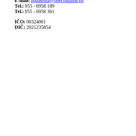
E-mail:
podatelna@obecbudimir.eu
Tel.:
055 - 6958 189
Tel.:
055 - 6958 361
IČO:
00324001
DIČ:
2021235854