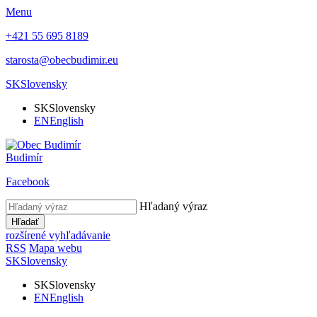
Menu
+421 55 695 8189
starosta@obecbudimir.eu
SK
Slovensky
SK
Slovensky
EN
English
Budimír
Facebook
Hľadaný výraz
Hľadať
rozšírené vyhľadávanie
RSS
Mapa webu
SK
Slovensky
SK
Slovensky
EN
English