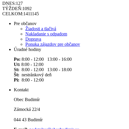
DNES:
127
TÝŽDEŇ:
1092
CELKOM:
1411145
Pre občanov
Žiadosti a tlačivá
Nakladanie s odpadom
Doprava
Ponuka zájazdov pre občanov
Úradné hodiny
Po:
8:00 - 12:00 13:00 - 16:00
Ut:
8:00 - 12:00
St:
8:00 - 12:00 13:00 - 18:00
Št:
nestránkový deň
Pi:
8:00 - 12:00
Kontakt
Obec Budimír
Zámocká 22/4
044 43 Budimír