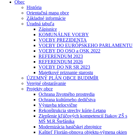
Obec
História
Orientačná mapa obce
Základné informácie
Úradná tabuľa
Zápisnice
KOMUNÁLNE VOĽBY
VOĽBY PREZIDENTA
VOĽBY DO EURÓPSKEHO PARLAMENTU
VOĽBY DO OSO a OSK 2022
REFERENDUM 2023
REFERENDUM 2026
VOĽBY DO NR SR 2023
Majetkové priznanie starostu
ÚZEMNÝ PLÁN OBCE BUDIMÍR
Verejné obstarávanie
Projekty obce
Ochrana životného prostredia
Ochrana kultúrneho dedičstva
Výstavba telocvične
Rekonštrukcia strechy kúrie-I.etapa
Zlepšenie kľúčových kompetencií žiakov ZŠ s
MŠ M.R.Štefánika
Modernizácia hasičskej zbrojnice
Kaštieľ Florián-obnova objektu-výmena okien