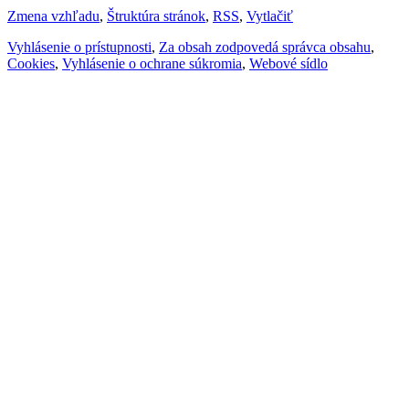
Zmena vzhľadu
,
Štruktúra stránok
,
RSS
,
Vytlačiť
Vyhlásenie o prístupnosti
,
Za obsah zodpovedá správca obsahu
,
Cookies
,
Vyhlásenie o ochrane súkromia
,
Webové sídlo