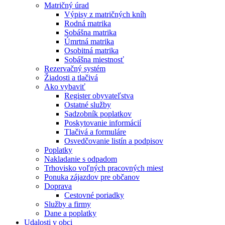
Matričný úrad
Výpisy z matričných kníh
Rodná matrika
Sobášna matrika
Úmrtná matrika
Osobitná matrika
Sobášna miestnosť
Rezervačný systém
Žiadosti a tlačivá
Ako vybaviť
Register obyvateľstva
Ostatné služby
Sadzobník poplatkov
Poskytovanie informácií
Tlačivá a formuláre
Osvedčovanie listín a podpisov
Poplatky
Nakladanie s odpadom
Trhovisko voľných pracovných miest
Ponuka zájazdov pre občanov
Doprava
Cestovné poriadky
Služby a firmy
Dane a poplatky
Udalosti v obci