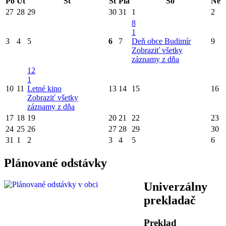
Po
Ut
St
Št
Pia
So
Ne
27
28
29
30
31
1
2
8
1
3
4
5
6
7
Deň obce Budimír
9
Zobraziť všetky
záznamy z dňa
12
1
10
11
Letné kino
13
14
15
16
Zobraziť všetky
záznamy z dňa
17
18
19
20
21
22
23
24
25
26
27
28
29
30
31
1
2
3
4
5
6
Plánované odstávky
Univerzálny
prekladač
Preklad