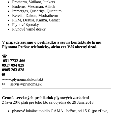
Protherm, Vaillant, Junkers
Buderus, Viessman, Attack
Immergas, Quadriga, Quantum
Beretta, Dakon, Modratherm
PKM, Destila, Karma, Gamat
Plynové šporáky
Plynové varné dosky
V prípade záujmu o prehliadku a servis kontaktujte firmu
Plynoma Prešov telefonicky, alebo cez Váš obecný úrad.
☎
051 7732 466
0917 094 829
0905 263 828
🌐
www.plynoma.sk/kontakt
✉ servis@plynoma.sk
Cenník servisných prehliadok plynových zariadení
Zľava 20% platí pre toho kto sa objedná do 29 Júna 2018
plynové lokálne topidlo GAMA bežne, od 15 € (po zľave,