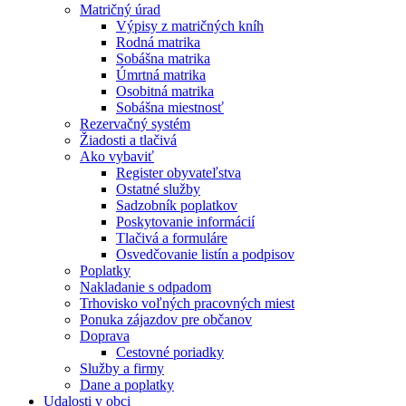
Matričný úrad
Výpisy z matričných kníh
Rodná matrika
Sobášna matrika
Úmrtná matrika
Osobitná matrika
Sobášna miestnosť
Rezervačný systém
Žiadosti a tlačivá
Ako vybaviť
Register obyvateľstva
Ostatné služby
Sadzobník poplatkov
Poskytovanie informácií
Tlačivá a formuláre
Osvedčovanie listín a podpisov
Poplatky
Nakladanie s odpadom
Trhovisko voľných pracovných miest
Ponuka zájazdov pre občanov
Doprava
Cestovné poriadky
Služby a firmy
Dane a poplatky
Udalosti v obci