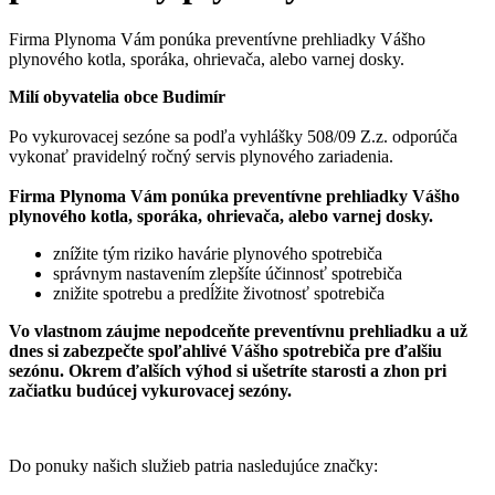
Firma Plynoma Vám ponúka preventívne prehliadky Vášho
plynového kotla, sporáka, ohrievača, alebo varnej dosky.
Milí obyvatelia obce Budimír
Po vykurovacej sezóne sa podľa vyhlášky 508/09 Z.z. odporúča
vykonať pravidelný ročný servis plynového zariadenia.
Firma
Plynoma
Vám ponúka preventívne prehliadky Vášho
plynového kotla, sporáka, ohrievača, alebo varnej dosky.
znížite tým riziko havárie plynového spotrebiča
správnym nastavením zlepšíte účinnosť spotrebiča
znižite spotrebu a predĺžite životnosť spotrebiča
Vo vlastnom záujme nepodceňte preventívnu prehliadku a už
dnes si zabezpečte spoľahlivé Vášho spotrebiča pre ďalšiu
sezónu. Okrem ďalších výhod si ušetríte starosti a zhon pri
začiatku budúcej vykurovacej sezóny.
Do ponuky našich služieb patria nasledujúce značky: