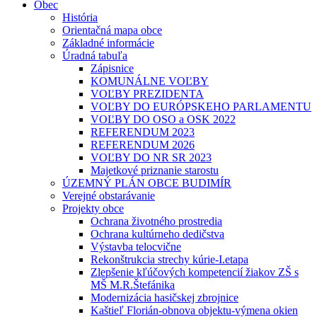
Obec
História
Orientačná mapa obce
Základné informácie
Úradná tabuľa
Zápisnice
KOMUNÁLNE VOĽBY
VOĽBY PREZIDENTA
VOĽBY DO EURÓPSKEHO PARLAMENTU
VOĽBY DO OSO a OSK 2022
REFERENDUM 2023
REFERENDUM 2026
VOĽBY DO NR SR 2023
Majetkové priznanie starostu
ÚZEMNÝ PLÁN OBCE BUDIMÍR
Verejné obstarávanie
Projekty obce
Ochrana životného prostredia
Ochrana kultúrneho dedičstva
Výstavba telocvične
Rekonštrukcia strechy kúrie-I.etapa
Zlepšenie kľúčových kompetencií žiakov ZŠ s
MŠ M.R.Štefánika
Modernizácia hasičskej zbrojnice
Kaštieľ Florián-obnova objektu-výmena okien