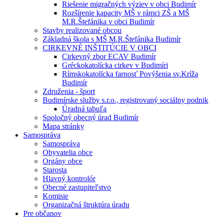
Riešenie migračných výziev v obci Budimír
Rozšírenie kapacity MŠ v rámci ZŠ a MŠ
M.R.Štefánika v obci Budimír
Stavby realizované obcou
Základná škola s MŠ M.R.Štefánika Budimír
CIRKEVNÉ INŠTITÚCIE V OBCI
Cirkevný zbor ECAV Budimír
Gréckokatolícka cirkev v Budimíri
Rímskokatolícka farnosť Povýšenia sv.Kríža
Budimír
Združenia - šport
Budimírske služby s.r.o., registrovaný sociálny podnik
Úradná tabuľa
Spoločný obecný úrad Budimír
Mapa stránky
Samospráva
Samospráva
Obyvatelia obce
Orgány obce
Starosta
Hlavný kontrolór
Obecné zastupiteľstvo
Komisie
Organizačná štruktúra úradu
Pre občanov