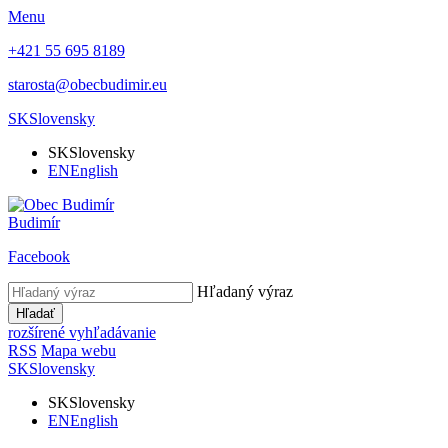
Menu
+421 55 695 8189
starosta@obecbudimir.eu
SK
Slovensky
SK
Slovensky
EN
English
Budimír
Facebook
Hľadaný výraz
Hľadať
rozšírené vyhľadávanie
RSS
Mapa webu
SK
Slovensky
SK
Slovensky
EN
English