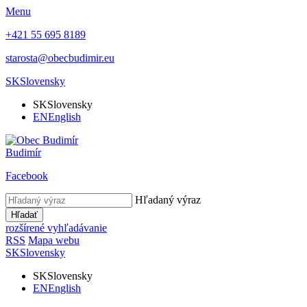
Menu
+421 55 695 8189
starosta@obecbudimir.eu
SK
Slovensky
SK
Slovensky
EN
English
Budimír
Facebook
Hľadaný výraz
Hľadať
rozšírené vyhľadávanie
RSS
Mapa webu
SK
Slovensky
SK
Slovensky
EN
English