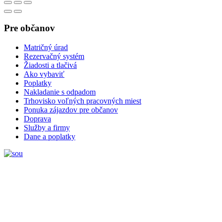
Pre občanov
Matričný úrad
Rezervačný systém
Žiadosti a tlačivá
Ako vybaviť
Poplatky
Nakladanie s odpadom
Trhovisko voľných pracovných miest
Ponuka zájazdov pre občanov
Doprava
Služby a firmy
Dane a poplatky