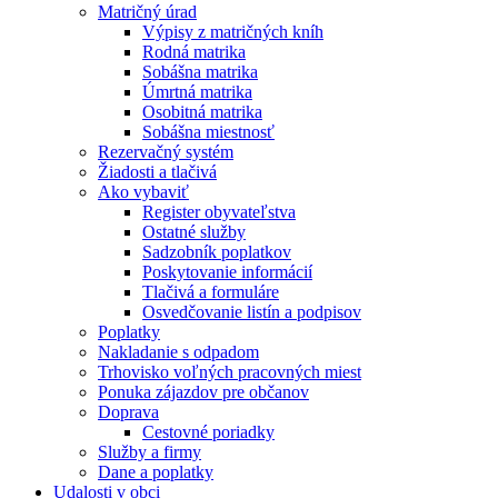
Matričný úrad
Výpisy z matričných kníh
Rodná matrika
Sobášna matrika
Úmrtná matrika
Osobitná matrika
Sobášna miestnosť
Rezervačný systém
Žiadosti a tlačivá
Ako vybaviť
Register obyvateľstva
Ostatné služby
Sadzobník poplatkov
Poskytovanie informácií
Tlačivá a formuláre
Osvedčovanie listín a podpisov
Poplatky
Nakladanie s odpadom
Trhovisko voľných pracovných miest
Ponuka zájazdov pre občanov
Doprava
Cestovné poriadky
Služby a firmy
Dane a poplatky
Udalosti v obci