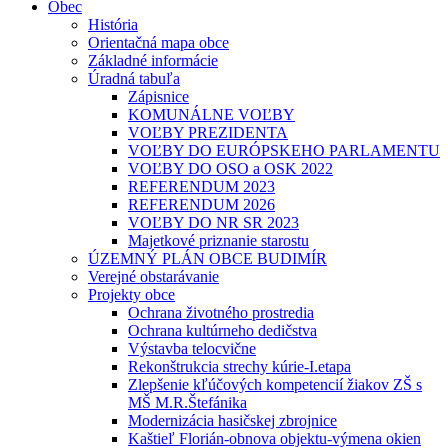
Obec
História
Orientačná mapa obce
Základné informácie
Úradná tabuľa
Zápisnice
KOMUNÁLNE VOĽBY
VOĽBY PREZIDENTA
VOĽBY DO EURÓPSKEHO PARLAMENTU
VOĽBY DO OSO a OSK 2022
REFERENDUM 2023
REFERENDUM 2026
VOĽBY DO NR SR 2023
Majetkové priznanie starostu
ÚZEMNÝ PLÁN OBCE BUDIMÍR
Verejné obstarávanie
Projekty obce
Ochrana životného prostredia
Ochrana kultúrneho dedičstva
Výstavba telocvične
Rekonštrukcia strechy kúrie-I.etapa
Zlepšenie kľúčových kompetencií žiakov ZŠ s
MŠ M.R.Štefánika
Modernizácia hasičskej zbrojnice
Kaštieľ Florián-obnova objektu-výmena okien