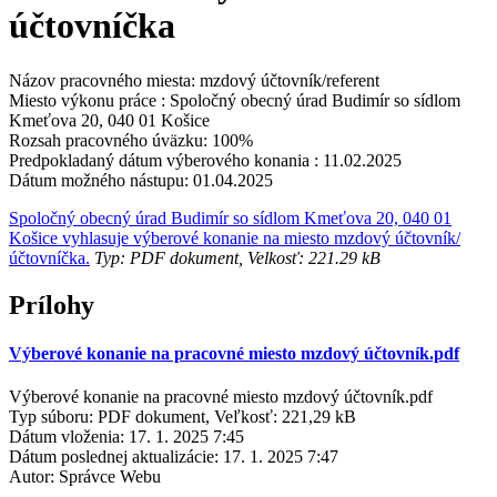
účtovníčka
Názov pracovného miesta: mzdový účtovník/referent
Miesto výkonu práce : Spoločný obecný úrad Budimír so sídlom
Kmeťova 20, 040 01 Košice
Rozsah pracovného úväzku: 100%
Predpokladaný dátum výberového konania : 11.02.2025
Dátum možného nástupu: 01.04.2025
Spoločný obecný úrad Budimír so sídlom Kmeťova 20, 040 01
Košice vyhlasuje výberové konanie na miesto mzdový účtovník/
účtovníčka.
Typ: PDF dokument, Velkosť: 221.29 kB
Prílohy
Výberové konanie na pracovné miesto mzdový účtovník.pdf
Výberové konanie na pracovné miesto mzdový účtovník.pdf
Typ súboru: PDF dokument, Veľkosť: 221,29 kB
Dátum vloženia:
17. 1. 2025 7:45
Dátum poslednej aktualizácie:
17. 1. 2025 7:47
Autor:
Správce Webu