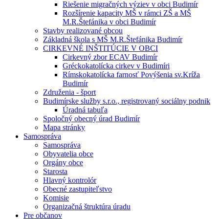
Riešenie migračných výziev v obci Budimír
Rozšírenie kapacity MŠ v rámci ZŠ a MŠ
M.R.Štefánika v obci Budimír
Stavby realizované obcou
Základná škola s MŠ M.R.Štefánika Budimír
CIRKEVNÉ INŠTITÚCIE V OBCI
Cirkevný zbor ECAV Budimír
Gréckokatolícka cirkev v Budimíri
Rímskokatolícka farnosť Povýšenia sv.Kríža
Budimír
Združenia - šport
Budimírske služby s.r.o., registrovaný sociálny podnik
Úradná tabuľa
Spoločný obecný úrad Budimír
Mapa stránky
Samospráva
Samospráva
Obyvatelia obce
Orgány obce
Starosta
Hlavný kontrolór
Obecné zastupiteľstvo
Komisie
Organizačná štruktúra úradu
Pre občanov